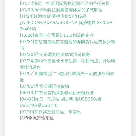
[01/11]
海运，空运国际货物运输代理的圣托马斯
[01/09]
阿卡胡特拉质量管理体系的多式联运
[11/24]
红海散货 零担询价SK/NS起
步/JEDDAH/AQABA/SOKHNA 优势明显 2*20GP
2*40HQ
[10/28]
泰晤士公司是进出口物流的企业
[07/31]
你想知道现在去越南的海防货代运费多少钱
吗
[07/30]
圣安东尼奥的整体物流链服务
[07/24]
泰梅什堡擅长水果生鲜、项目物流、跨境电
商物流运作
[07/07]
坦佩雷(芬兰)进口代理清关一流的服务和质
量
[07/06]
普雷斯顿运输货物
[06/16]
广东发货托莱多物流供应链服务
[04/03]
蛇口 -马尼拉 胡志明 退USD350/退
USD710/退USD710
[02/10]
菲律宾直航海运。华南出
跨境物流
运输系统